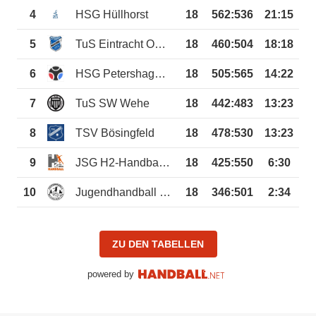
4
HSG Hüllhorst
18
562
:
536
21:15
5
TuS Eintracht Oberlübbe
18
460
:
504
18:18
6
HSG Petershagen/Lahde
18
505
:
565
14:22
7
TuS SW Wehe
18
442
:
483
13:23
8
TSV Bösingfeld
18
478
:
530
13:23
9
JSG H2-Handball Hille-Hartum 2
18
425
:
550
6:30
10
Jugendhandball Weserbergland 2
18
346
:
501
2:34
ZU DEN TABELLEN
powered by