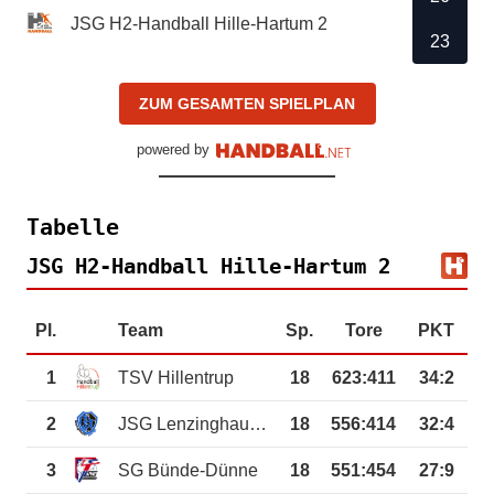
JSG H2-Handball Hille-Hartum 2
23
ZUM GESAMTEN SPIELPLAN
powered by
Tabelle
JSG H2-Handball Hille-Hartum 2
Pl.
Team
Sp.
Tore
PKT
1
TSV Hillentrup
18
623
:
411
34:2
2
JSG Lenzinghausen-Spenge
18
556
:
414
32:4
3
SG Bünde-Dünne
18
551
:
454
27:9