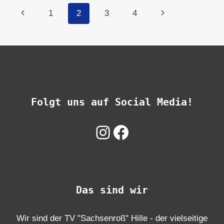
AUSBLICK
Seitennavigation
Vorherige
Nächste
1
2
3
4
UND
GANZ
Seite
Seite
VIEL
WEITBLICK
Folgt uns auf Social Media!
Instagram
Facebook
Das sind wir
Wir sind der TV "Sachsenroß" Hille - der vielseitige