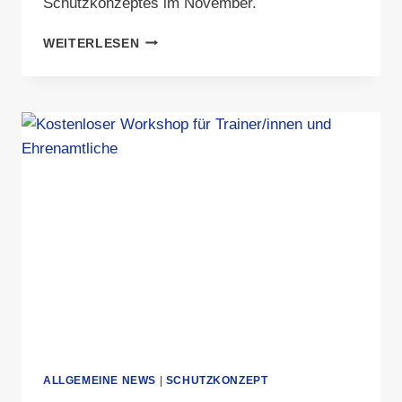
Schutzkonzeptes im November.
STARKE
WEITERLESEN
WORKSHOPS
IM
NOVEMBER
–
SELBSTBEWUSSTSEIN
UND
SCHUTZ
IM
FOKUS
ALLGEMEINE NEWS
|
SCHUTZKONZEPT